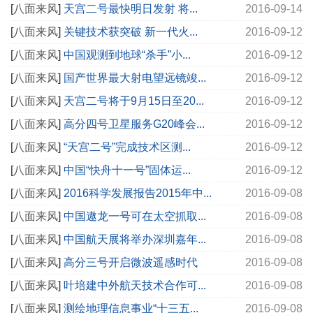
[
八面来风
]
天宫二号最快明日发射 将...
2016-09-14
[
八面来风
]
关键技术获突破 新一代火...
2016-09-12
[
八面来风
]
中国观测到地球“杀手”小...
2016-09-12
[
八面来风
]
国产世界最大射电望远镜竣...
2016-09-12
[
八面来风
]
天宫二号将于9月15日至20...
2016-09-12
[
八面来风
]
高分四号卫星服务G20峰会...
2016-09-12
[
八面来风
]
“天宫二号”完成技术区测...
2016-09-12
[
八面来风
]
中国“快舟十一号”固体运...
2016-09-12
[
八面来风
]
2016科学发展报告2015年中...
2016-09-08
[
八面来风
]
中国遨龙一号可在太空抓取...
2016-09-08
[
八面来风
]
中国航天展将举办深圳嘉年...
2016-09-08
[
八面来风
]
高分三号开启微波遥感时代
2016-09-08
[
八面来风
]
叶培建中外航天技术合作可...
2016-09-08
[
八面来风
]
测绘地理信息事业“十三五...
2016-09-08