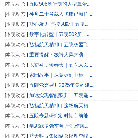
[
本院动态
]
五院508所研制的大型翼伞...
[
本院动态
]
神舟二十号载人飞船已就位...
[
本院动态
]
凝心聚力 严控风险丨五院...
[
本院动态
]
数字化转型丨五院502所自...
[
本院动态
]
弘扬航天精神｜五院杨孟飞...
[
本院动态
]
重要提醒：极端大风来袭，...
[
本院动态
]
以奋斗，颂春天｜五院人以...
[
本院动态
]
家园故事｜从竞标到中标，...
[
本院动态
]
五院党委召开2025年党的建...
[
本院动态
]
加速实现智能跃升丨五院遥...
[
本院动态
]
弘扬航天精神｜这场航天精...
[
本院动态
]
五院专题研究新时期宇航能...
[
本院动态
]
学思践悟强本领 严抓作风...
[
本院动态
]
航天科技集团副总经理李峻...