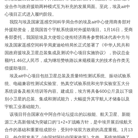
业合作与政府援助两种模式互为补充的发展局面。至此，埃及ait中
心项目正式进入履约阶段。
我院与埃及国家遥感空间科学局合作的埃及ait中心使用商务部对
外援助资金，是我国首个宇航系统级对外援助项目。1月16日，受商
务部委托，我国驻埃及大使馆公使衔经济商务参赞韩冰代表中方与
埃及国家遥感空间科学局麦迪哈特局长正式签署了《中华人民共和
国政府援埃及卫星总装集成及测试中心项目实施协议》，协议总金
额约1.46亿人民币，成为继坦赞铁路以来规模最大的技术合作类无
偿援助项目。
埃及ait中心项目包括卫星总装及质量特性测试系统、振动试验系
统、电磁兼容性测试实验室、热真空试验系统和光学实验室五大分
系统设备及相关培训等内容。建成后，埃方将具备600公斤及以下级
别小卫星的总装、集成和测试能力，大幅提升其宇航人才储备以及
宇航工业基础能力。
该项目符合国家在中阿合作论坛提出的以核能、航天卫星、新能
源三大高新领域为突破口的“1+2+3”战略方针，是中埃开展后续航天
合作的基础和重要组成部分，受到中埃双方政府的高度重视。1月13
日，外交部发表了《中国对阿拉伯国家政策》文件，系统地明确了