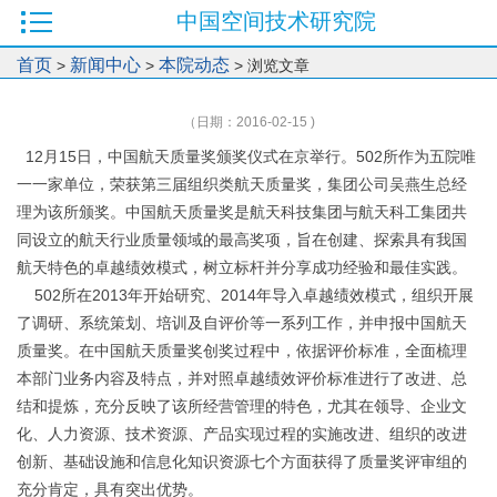
中国空间技术研究院
首页
新闻中心
本院动态
>
>
> 浏览文章
（日期：2016-02-15 )
12月15日，中国航天质量奖颁奖仪式在京举行。502所作为五院唯
一一家单位，荣获第三届组织类航天质量奖，集团公司吴燕生总经
理为该所颁奖。中国航天质量奖是航天科技集团与航天科工集团共
同设立的航天行业质量领域的最高奖项，旨在创建、探索具有我国
航天特色的卓越绩效模式，树立标杆并分享成功经验和最佳实践。
502所在2013年开始研究、2014年导入卓越绩效模式，组织开展
了调研、系统策划、培训及自评价等一系列工作，并申报中国航天
质量奖。在中国航天质量奖创奖过程中，依据评价标准，全面梳理
本部门业务内容及特点，并对照卓越绩效评价标准进行了改进、总
结和提炼，充分反映了该所经营管理的特色，尤其在领导、企业文
化、人力资源、技术资源、产品实现过程的实施改进、组织的改进
创新、基础设施和信息化知识资源七个方面获得了质量奖评审组的
充分肯定，具有突出优势。