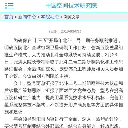
中国空间技术研究院
首页
新闻中心
本院动态
>
>
> 浏览文章
（日期：2016-03-03 )
为确保在"十三五"开局年北斗二号二期任务顺利推进，
明确五院北斗全球组网卫星研制工作目标，创新五院整星组
批生产模式，大力推动北斗全球系统可持续发展，2月23
日，张洪太院长专程听取了北斗二号二期研制策化和工作思
路汇报会，余后满副院长、庞贺伟总工程师及相关人员参加
了会议。会议由刘方副院长主持。
会上，型号两总汇报了北斗二号二期组网星技术状态和
后续批产策划思路，汇报了面对巨大竞争态势，型号在提高
五院科研生产能力、提高卫星系统技术水平和指标，完善卫
星系统整体技术架构，不断提升用户满意度等方面的具体措
施和建议。
与会领导对汇报内容进行了全面、深入、热烈的讨论，
要求型号研制要结合外部需求，结合自身能力，解放思想、