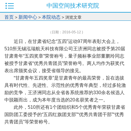
中国空间技术研究院
首页
新闻中心
本院动态
>
>
> 浏览文章
（日期：2016-05-12 )
近日，在甘肃省纪念“五四”运动97周年表彰大会上，
510所无锡泓瑞航天科技有限公司王济洲同志被授予第20届
甘肃青年“五四奖章”荣誉称号，量子频标事业部董鹏玲同志
被授予甘肃省“优秀共青团员”荣誉称号。两人均作为获奖代
表出席颁奖会议，接受省领导的接见。
“甘肃青年五四奖章”是甘肃青年的最高荣誉，旨在选拔
具有时代性、先进性、示范性的优秀青年典型，经过多轮激
励的竞争，王济洲同志从全省各系统推荐的330余名候选人
中脱颖而出，成为本年度当选的20名获奖者之一。
此外，510所还有1个团组织和5个优秀青年荣获甘肃省
国防团工委授予的“五四红旗团支部”“优秀共青团干部”“优秀
共青团员”等荣誉称号。