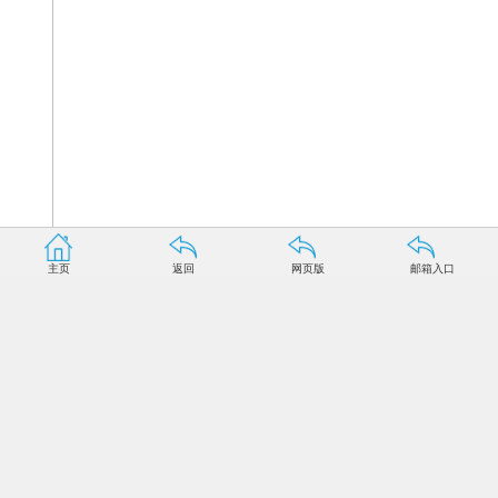
主页
返回
网页版
邮箱入口
人民网北京6月20日电 中国国家航天局20日在京组织召
开第十三届空间人工智能、机器人和自动化国际研讨会。来
自美国、德国、日本、加拿大等10余个国家的航空航天机构