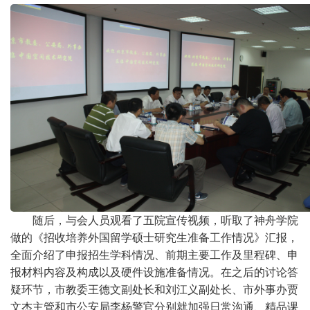
随后，与会人员观看了五院宣传视频，听取了神舟学院
做的《招收培养外国留学硕士研究生准备工作情况》汇报，
全面介绍了申报招生学科情况、前期主要工作及里程碑、申
报材料内容及构成以及硬件设施准备情况。在之后的讨论答
疑环节，市教委王德文副处长和刘江义副处长、市外事办贾
文杰主管和市公安局李杨警官分别就加强日常沟通、精品课