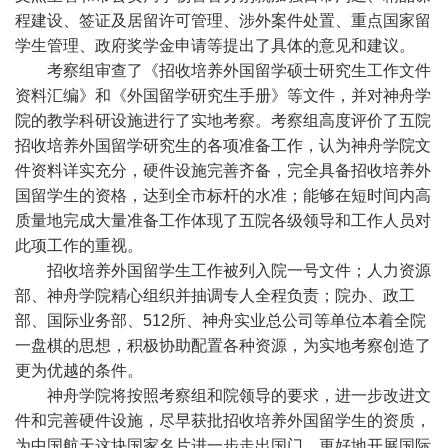
程建设、签证及居留许可管理、涉外案件处置、重点国家留
学生管理、政府奖学金申请等提出了具体的意见和建议。
考察组审查了《招收培养外国留学硕士研究生工作文件
资料汇编》和《外国留学研究生手册》等文件，并对神舟学
院的教学科研设施进行了实地考察。考察组高度评价了五院
招收培养外国留学研究生的各项准备工作，认为神舟学院文
件资料详实充分，硬件设施完善齐备，完全具备招收培养外
国留学生的资格，达到全市标杆的水准；能够在短时间内高
质量地完成大量准备工作体现了五院各级领导和工作人员对
此项工作的重视。
招收培养外国留学生工作被列入院一号文件；人力资源
部、神舟学院精心组织并抽调专人全程负责；院办、政工
部、国际业务部、512所、神舟实业总公司等单位本着全院
一盘棋的思想，积极协助配置各种资源，为实地考察创造了
更为优越的条件。
神舟学院将按照考察组和院领导的要求，进一步改进文
件和完善硬件设施，尽早获批招收培养外国留学生的资质，
为中国航天这块国家名片进一步走出国门、更好地开展国际