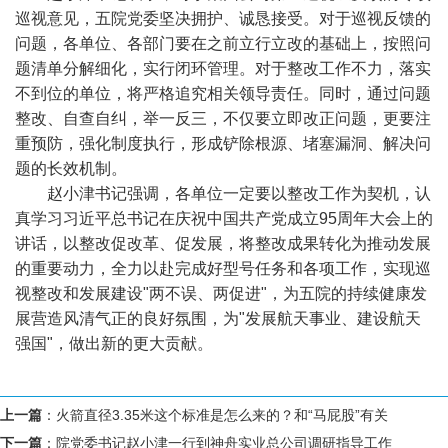
巡视意见，五院党委坚决拥护、诚恳接受。对于巡视反馈的
问题，各单位、各部门要在之前立行立改的基础上，按照问
题清单分解细化，实行闭环管理。对于整改工作不力，落实
不到位的单位，将严格追究相关领导责任。同时，通过问题
整改、自查自纠，举一反三，不仅要立即改正问题，更要注
重预防，强化制度执行，形成铲除根源、堵塞漏洞、解决问
题的长效机制。
赵小津书记强调，各单位一定要以整改工作为契机，认
真学习习近平总书记在庆祝中国共产党成立95周年大会上的
讲话，以整改促改革、促发展，将整改成果转化为推动发展
的重要动力，全力以赴完成好型号任务和各项工作，实现巡
视整改和发展建设"两不误、两促进"，为五院的持续健康发
展营造风清气正的良好氛围，为"发展航天事业、建设航天
强国"，做出新的更大贡献。
上一篇
：
火箭直径3.35米这个标准是怎么来的？和“马屁股”有关
下一篇
：
院党委书记赵小津一行到神舟实业总公司调研指导工作