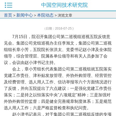
中国空间技术研究院
首页
新闻中心
本院动态
>
>
> 浏览文章
（日期：2016-07-25 )
7月15日，院召开集团公司第二巡视组巡视五院反馈意
见会。集团公司党组巡视办主任李旭文，集团公司第二巡视
组组长章小芳，五院院长张洪太、党委书记赵小津及全体院
领导，综合管理层、院属各单位领导和有关人员参加了会
议，会议由赵小津书记主持。
会上，章小芳组长代表集团公司第二巡视组就五院落实
党建工作责任、津补贴发放管理、外协外购管理、经营管控
及经费管理、选人用人工作、信访举报等六个方面情况进行
了反馈，并向五院提出了六点建议：一是强化党建工作责任
落实；二是持之以恒落实中央"八项规定"精神；三是加强对
外协外购管控监督；四是健全完善规章制度体系；五是规范
选人用人工作；六是严格监督检查和执纪问责。
赵小津书记表示，对于集团公司第二巡视组反馈的专项