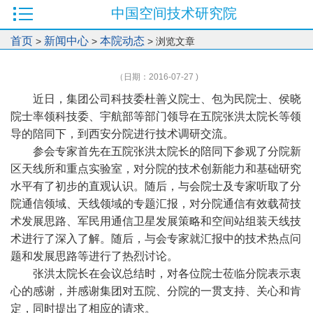
中国空间技术研究院
首页
新闻中心
本院动态
>
>
> 浏览文章
（日期：2016-07-27 )
近日，集团公司科技委杜善义院士、包为民院士、侯晓
院士率领科技委、宇航部等部门领导在五院张洪太院长等领
导的陪同下，到西安分院进行技术调研交流。
参会专家首先在五院张洪太院长的陪同下参观了分院新
区天线所和重点实验室，对分院的技术创新能力和基础研究
水平有了初步的直观认识。随后，与会院士及专家听取了分
院通信领域、天线领域的专题汇报，对分院通信有效载荷技
术发展思路、军民用通信卫星发展策略和空间站组装天线技
术进行了深入了解。随后，与会专家就汇报中的技术热点问
题和发展思路等进行了热烈讨论。
张洪太院长在会议总结时，对各位院士莅临分院表示衷
心的感谢，并感谢集团对五院、分院的一贯支持、关心和肯
定，同时提出了相应的请求。