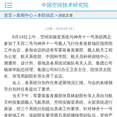
中国空间技术研究院
首页
新闻中心
本院动态
>
>
> 浏览文章
（日期：2016-08-18 )
8月14日上午，空间实验室系统与神舟十一号系统两总
参加了天宫二号与神舟十一号载人飞行任务发射场区指挥部
工作会议，参加会议的还有军委装备发展部、载人航天工程
办公室、航天系统部、中国科学院、航天员科研训练中心、
测通所、设计所、基地及各系统试验队有关人员。集团公司
杨保华副总经理、集团公司921办王卫东主任、院张洪太院
长、张笃周副院长等出席了会议。
会上，各系统分别作任务进展情况汇报。与会的各级领
导分别对任务提出了要求。
当天下午，军委装备发展部张育林副部长等人亲自与航
天科技集团载人飞船系统、空间实验室系统、火箭系统进行
座谈，对三个系统分别提出具体工作要求。针对神舟十一号
发射场工作，张副部长要求两总系统继续带好队伍，坚持严