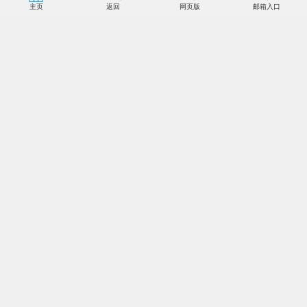
主页
返回
网页版
邮箱入口
新华社北京8月18日电 记者18日从中科院获悉，17日
11时56分24秒，中科院遥感与数字地球研究所所属中国遥
感卫星地面站密云站在第23圈次成功跟踪、接收到我国首颗
量子科学实验卫星“墨子号”首轨数据。
“墨子号”于16日1时40分在酒泉卫星发射中心成功发
射，它是中科院空间科学战略性先导专项首批科学实验卫星
之一，将使我国在世界上首次实现卫星和地面之间的量子通
信，构建天地一体化的量子保密通信与科学实验体系。中国
遥感卫星地面站的密云站、喀什站和三亚站负责承担“墨子
号”数据的接收任务。