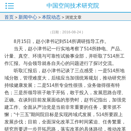
中国空间技术研究院
首页
新闻中心
本院动态
>
>
> 浏览文章
（日期：2016-08-24 )
8月15日，赵小津书记到514所调研指导工作。
当天，赵小津书记一行实地考察了514所静电、产品、
计量、真空、环境与可靠性试验事业部，并听取了514所工
作汇报。与会领导就各自关心的问题进行了探讨交流。
听取汇报后，赵小津书记谈了三点感受：一是514所地
域分散，管理难度大，后续应当加强统筹规划，推动研究所
持续健康发展；二是514所专业性很强，业务做得很有特
色；三是所领导班子敢于开拓，敢于投入，发展思路合理、
正确。在谈到目前发展面临的形势时，赵书记指出，加强党
建工作、全面从严治党是当前非常重要的任务，要常抓不
懈；“十三五”期间院目标是实现跨域式发展，514所要跟上
发展步伐；目前，全面深化改革工作时间紧迫、任务繁重，
研究所要进一步开拓思路，落实改革的具体路径，推动改革