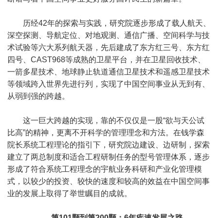
历经42年的探索与实践，研究院逐步形成了载人航天、
深空探测、导航定位、对地观测、通信广播、空间科学与技
术试验等六大系列航天器，先后建成了东方红三号、东方红
四号、CAST968等成熟的卫星平台，并在卫星回收技术、
一箭多星技术、地球静止轨道通信卫星技术和遥感卫星技术
等领域跨入世界先进行列，实现了中国空间事业从无到有、
从弱到强的跨越。
这一巨大跨越的实现，靠的不仅仅是一股“欲与天公试
比高”的精神，更离不开科学的管理理念和方法。在钱学森
院长系统工程理论的指引下，研究院边建设、边研制，探索
建立了两总制度和适合工程研制任务的型号管理体系，逐步
形成了符合系统工程理念的宇航业务科研和产业化管理模
式，以较少的投资、较快的速度和较高的效益在中国空间事
业的发展上取得了举世瞩目的成就。
第101颗到第200颗：6年疾速发展之路