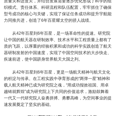
质量关和进度关，并结合发展需要逐步优化形成了科学的组
织模式、责任体系、科研流程和队伍配置，牢牢抓住了确保
型号成功的核心与关键，实现了保证任务成功和提升宇航能
力同推共进，创造了6年百星耀太空的骄人战绩。
从42年百星到6年百星，是一场革命性的提速。研究院
让中国的航天器在研制效率、技术水平和工程质量上都有了
质的飞跃，以厚重的经验积累和成功的科学实践创造了航天
器研制发射的中国速度，实现了中国空间技术的大步快走、
疾速前进，使中国跻身世界航天大国之列。
从42年百星到6年百星，更是一场航天精神与航天文化
的积淀与传承。在工程实践中孕育形成的“两弹一星”精神和
载人航天精神已成为研究院之魂，“用成功报效祖国、用卓
越铸就辉煌”成为研究院上下共同的价值追求，激励鼓舞着
一代又一代研究院人奋勇拼搏、勇攀高峰，为空间事业的提
速发展奠定了坚实的基础。