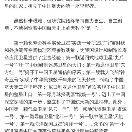
星的国家，树立了中国航天的第一座里程碑。
虽然起步艰难，但研究院始终坚持自力更生、自主创
新，不断创造着中国航天史上的无数个“第一”。
第一颗长寿命科学实验卫星“实践一号”完成了宇宙射线
和外热流等空间物理环境参数测量，为我国设计和制造长寿
命应用卫星提供了宝贵经验；第一颗返回式地球卫星“尖兵
一号”叩开了中国研制遥感卫星的大门；第一颗通信卫星“东
方红二号”揭开了中国卫星通信的序幕；第一艘载人飞船“神
舟五号”实现了中华民族数千年来的飞天梦想，铸就了中国
航天第二座里程碑；“尼日利亚通信卫星”首次实现了中国卫
星的整星出口；第一颗月球探测器“嫦娥一号”，迈出了中国
深空探测的第一步，竖立起了中国航天新的里程碑。此外，
中国第一颗气象卫星“风云一号”、第一颗地球资源卫星“资源
一号”、第一颗导航卫星“北斗一号”、第一颗中继卫星“天链
一号”、第一颗海洋探测卫星“海洋一号”……众多的“第一”不
断谱写着中国空间事业更好服务国计民生的新篇章。