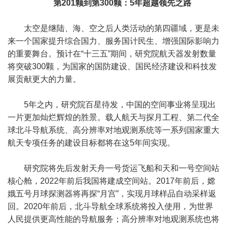
第201颗到第300颗：5年超越领先之路
太空是继陆、海、空之后人类活动的第四疆域，更是未
来一个国家提升综合国力、服务国计民生、增强国际影响力
的重要舞台。预计在“十三五”期间，研究院航天器发射数量
将突破300颗，为国家的国防建设、国民经济建设和科技发
展贡献更大的力量。
5年之内，研究院百星待发，中国的空间事业将呈现出
一片更加灿烂辉煌的胜景。载人航天与探月工程、第二代全
球北斗导航系统、高分辨率对地观测系统等一系列国家重大
航天专项任务的建设目标都将在这5年间实现。
研究院将先后发射天舟一号货运飞船和天和一号空间站
核心舱，2022年前后我国将建成空间站。2017年前后，嫦
娥五号月球探测器将再探“月宫”，实现月球样品自动采样返
回。2020年前后，北斗导航全球系统将投入使用，为世界
人民提供更高性能的导航服务；高分辨率对地观测系统也将