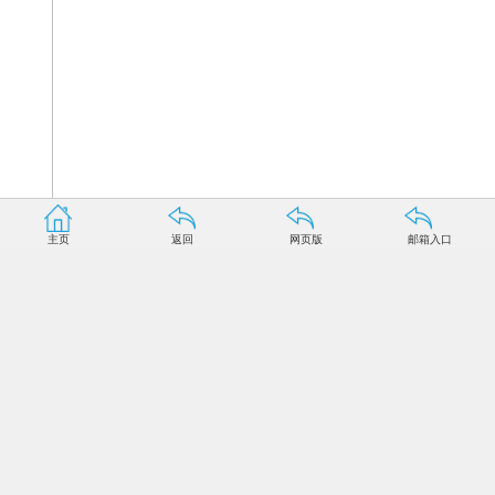
主页
返回
网页版
邮箱入口
X射线脉冲星导航卫星外形图 航天五院供图
记者近日从中国航天科技集团公司五院获悉，我国全球
首颗脉冲星导航试验卫星（XPNAV-1）将于11月择机发