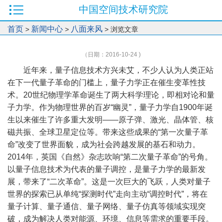
中国空间技术研究院
首页
新闻中心
八面来风
>
>
> 浏览文章
（日期：2016-10-24 )
近年来，量子信息技术方兴未艾，不少人认为人类正站
在下一代量子革命的门槛上，量子力学正在催生变革性技
术。20世纪物理学革命诞生了两大科学理论，即相对论和量
子力学。作为物理世界的百岁“幽灵”，量子力学自1900年诞
生以来催生了许多重大发明——原子弹、激光、晶体管、核
磁共振、全球卫星定位等。带来这些成果的“第一次量子革
命”改变了世界面貌，成为社会跨越发展的基石和动力。
2014年，英国《自然》杂志吹响“第二次量子革命”的号角。
以量子信息技术为代表的量子调控，是量子力学的最新发
展，带来了“二次革命”。这是一次巨大的飞跃，人类对量子
世界的探索已从单纯“探测时代”走向主动“调控时代”，将在
量子计算、量子通信、量子网络、量子仿真等领域实现突
破，成为解决人类对能源、环境、信息等需求的重要手段。