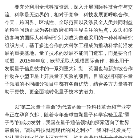
要充分利用全球科技资源，深入开展国际科技合作与交
流。科学是无边界的，相对于竞争，科技发展更呼唤合作。
今天，跨国界、区域性、全球范围以及涉及全人类共同利益
的科学问题正成为各国政府和科学界关注的热点，双边和多
边参与的国际大科学研究计划成为普遍采用的一种科学研究
组织方式，基于多边合作的大科学工程成为推动科学前沿发
展的重要基地。量子技术的发展不能闭门造车，而是要合作
联盟。2015年年底，欧盟采取大规模国际合作，推出用于
发展量子信息技术的一系列重大计划，英国也与新加坡合作
推动在小型卫星上开展量子实验的项目。目前这些国家在量
子领域的不同细分项目中都有各自优势，结合各方力量将有
助于更快、更全面地转化量子技术的潜力。
以“第二次量子革命”为代表的新一轮科技革命和产业变
革正在孕育兴起，随着今年全球首颗量子科学实验卫星“墨
子号”的成功发射，我国在量子通信领域的探索迈向了世界
最前沿。“高端科技就是现代的国之利器”，我国科技发展与
发达国家相比总体上还有差距，许多产业仍处于全球价值链