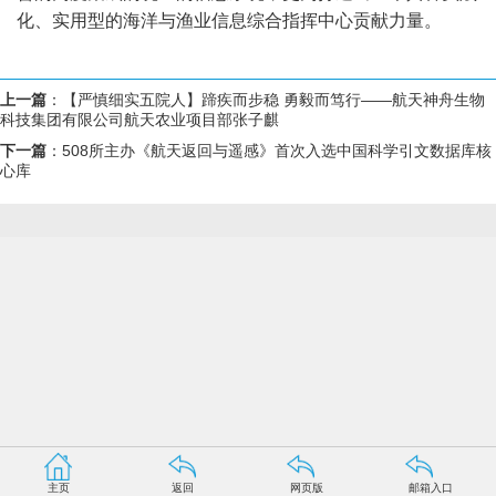
化、实用型的海洋与渔业信息综合指挥中心贡献力量。
上一篇
：
【严慎细实五院人】蹄疾而步稳 勇毅而笃行——航天神舟生物
科技集团有限公司航天农业项目部张子麒
下一篇
：
508所主办《航天返回与遥感》首次入选中国科学引文数据库核
心库
主页
返回
网页版
邮箱入口