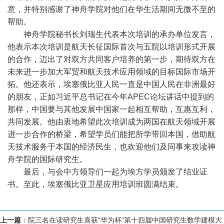
意，并特别感谢了神舟学院对他们在华生活期间无微不至的
帮助。
神舟学院秘书长刘瑞生代表本次培训的承办单位发言，
他表示本次培训是航天长征国际首次与五院以培训形式开展
的合作，迈出了对双方共同客户培养的第一步，期待双方在
未来进一步加大军贸和航天技术应用领域的目标国际市场开
拓。他还表示，埃塞俄比亚人民一直是中国人民在非洲最好
的朋友，正如习近平总书记在今年
APEC
论坛讲话中提到的
那样，中国要与其他发展中国家一起相互帮助，互惠互利，
共同发展。他由衷地希望此次培训成为两国在航天领域开展
进一步合作的桥梁，希望学员们能把所学带回本国，借助航
天技术服务于本国的经济民生，也欢迎他们及同事来攻读神
舟学院的国际研究生。
最后，与会中方领导们一起为埃方学员颁发了结业证
书。至此，埃塞俄比亚卫星应用培训班圆满结束。
上一篇
：
院三名在读研究生喜获“华为杯”第十四届中国研究生数学建模大