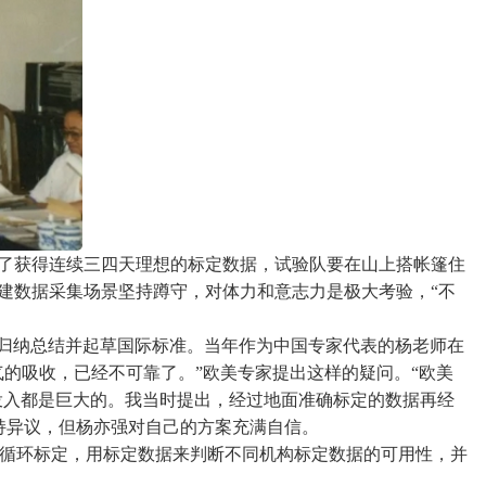
为了获得连续三四天理想的标定数据，试验队要在山上搭帐篷住
建数据采集场景坚持蹲守，对体力和意志力是极大考验，“不
。
归纳总结并起草国际标准。当年作为中国专家代表的杨老师在
气的吸收，已经不可靠了。”欧美专家提出这样的疑问。“欧美
力投入都是巨大的。我当时提出，经过地面准确标定的数据再经
持异议，但杨亦强对自己的方案充满自信。
循环标定，用标定数据来判断不同机构标定数据的可用性，并