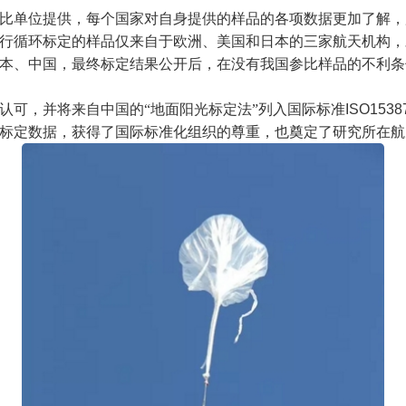
比单位提供，每个国家对自身提供的样品的各项数据更加了解，
行循环标定的样品仅来自于欧洲、美国和日本的三家航天机构，
本、中国，最终标定结果公开后，在没有我国参比样品的不利条
认可，并将来自中国的“地面阳光标定法”列入国际标准
ISO1538
标定数据，获得了国际标准化组织的尊重，也奠定了研究所在航