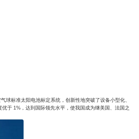
空气球标准太阳电池标定系统，创新性地突破了设备小型化、
度优于
1%
，达到国际领先水平，使我国成为继美国、法国之