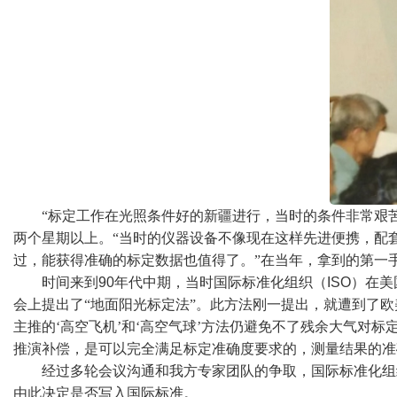
“标定工作在光照条件好的新疆进行，当时的条件非常艰
两个星期以上。“当时的仪器设备不像现在这样先进便携，配
过，能获得准确的标定数据也值得了。”在当年，拿到的第一
时间来到
90
年代中期，当时国际标准化组织（
ISO
）在美
会上提出了“地面阳光标定法”。此方法刚一提出，就遭到了欧
主推的‘高空飞机’和‘高空气球’方法仍避免不了残余大气
推演补偿，是可以完全满足标定准确度要求的，测量结果的准
经过多轮会议沟通和我方专家团队的争取，国际标准化组
由此决定是否写入国际标准。