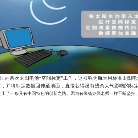
国内首次太阳电池“空间标定”工作，这被称为航天用标准太阳电
定，并将标定数据回传至地面，直接获得没有残余大气影响的标
走出了一条具有中国特色的创新之路。因为有像杨亦强老师一样不断坚持