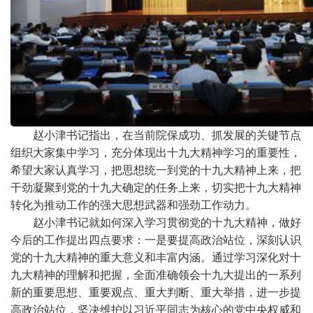
赵小津书记指出，在当前院保成功、抓发展的关键节点
组织大家集中学习，充分体现出十九大精神学习的重要性，
希望大家认真学习，把思想统一到党的十九大精神上来，把
干劲凝聚到党的十九大确定的任务上来，切实把十九大精神
转化为推动工作的强大思想武器和强劲工作动力。
赵小津书记就如何深入学习贯彻党的十九大精神，做好
今后的工作提出四点要求：一是要提高政治站位，深刻认识
党的十九大精神的重大意义和丰富内涵。通过学习深化对十
九大精神的理解和把握，全面准确领会十九大提出的一系列
新的重要思想、重要观点、重大判断、重大举措，进一步提
高政治站位，坚决维护以习近平同志为核心的党中央权威和