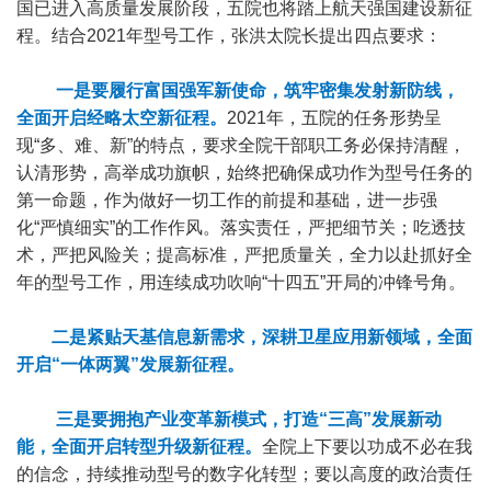
国已进入高质量发展阶段，五院也将踏上航天强国建设新征
程。结合2021年型号工作，张洪太院长提出四点要求：
一是要履行富国强军新使命，筑牢密集发射新防线，
全面开启经略太空新征程。
2021年，五院的任务形势呈
现“多、难、新”的特点，要求全院干部职工务必保持清醒，
认清形势，高举成功旗帜，始终把确保成功作为型号任务的
第一命题，作为做好一切工作的前提和基础，进一步强
化“严慎细实”的工作作风。落实责任，严把细节关；吃透技
术，严把风险关；提高标准，严把质量关，全力以赴抓好全
年的型号工作，用连续成功吹响“十四五”开局的冲锋号角。
二是紧贴天基信息新需求，深耕卫星应用新领域，全面
开启“一体两翼”发展新征程。
三是要拥抱产业变革新模式，打造“三高”发展新动
能，全面开启转型升级新征程。
全院上下要以功成不必在我
的信念，持续推动型号的数字化转型；要以高度的政治责任