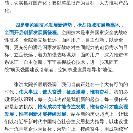
感，切实抓好国产化；要以整星批产为目标，大力推动产品
化。
四是要紧跟技术发展新趋势，抢占领域拓展新高地，
全面开启创新发展新征程。
空间技术是事关国家安全的战略
性技术，全院要立足长远，面向用户，自主创新，以更全
面、更充分的满足国家发展战略对空间能力的迫切需求为目
标，立足长远，着力加强战略谋划；面向用户，深入推进体
系论证；自主创新，牢牢掌握核心技术，进一步巩固五
院“航天强国建设引领者，空间事业发展领导者”地位。
张洪太院长最后强调，我们当前正处在一个大有可为的
时代，
伟大事业，催人奋进；征途漫漫，惟有奋斗
。我们必
须深刻认识到，每一次成功都是我们新的起点，每一项任务
都是新的挑战，
惟有成功才能专注发展，
惟有奋斗才能实现
发展，惟有创新才能持续发展
。站在新的历史起点上，让我
们以习近平新时代中国特色社会主义思想为指导，以建设世
界一流宇航企业为目标，乘势而上，接续奋斗，用成功续写