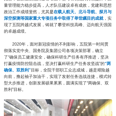
量管理能力稳步提高，人才队伍建设卓有成效，党建和思想
政治工作成绩斐然，尤其
是
在载人航天、北斗导航、探月与
深空探测等国家重大专项任务中取得了举世瞩目的成就
，实
现了五院跨越式发展，铸就了攀登科技高峰、迈向航天强国
的卓越成绩。
2020年，面对新冠疫情的不利影响，五院第一时间贯
彻落实党中央、国务院及集团公司各项决策部署，确立
了“确保员工健康安全，确保科研生产任务有序推进，坚决
打赢疫情防控阻击战，坚决打赢科研生产任务攻坚战”的
“两
确保、双胜利”
目标，全院干部职工众志成城，越是艰险越
向前，撸起袖子加油干，实现了发射任务连战连捷，模式转
型大步推进，创新发展硕果累累，圆满实现了“两确保、双
胜利”目标。