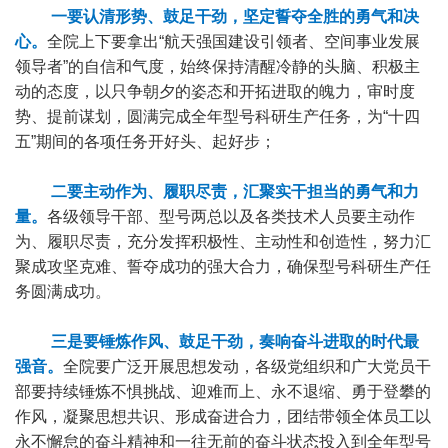
一要认清形势、鼓足干劲，坚定誓夺全胜的勇气和决
心。
全院上下要拿出“航天强国建设引领者、空间事业发展
领导者”的自信和气度，始终保持清醒冷静的头脑、积极主
动的态度，以只争朝夕的姿态和开拓进取的魄力，审时度
势、提前谋划，圆满完成全年型号科研生产任务，为“十四
五”期间的各项任务开好头、起好步；
二要主动作为、履职尽责，汇聚实干担当的勇气和力
量。
各级领导干部、型号两总以及各类技术人员要主动作
为、履职尽责，充分发挥积极性、主动性和创造性，努力汇
聚成攻坚克难、誓夺成功的强大合力，确保型号科研生产任
务圆满成功。
三是要锤炼作风、鼓足干劲，奏响奋斗进取的时代最
强音。
全院要广泛开展思想发动，各级党组织和广大党员干
部要持续锤炼不惧挑战、迎难而上、永不退缩、勇于登攀的
作风，凝聚思想共识、形成奋进合力，团结带领全体员工以
永不懈怠的奋斗精神和一往无前的奋斗状态投入到全年型号