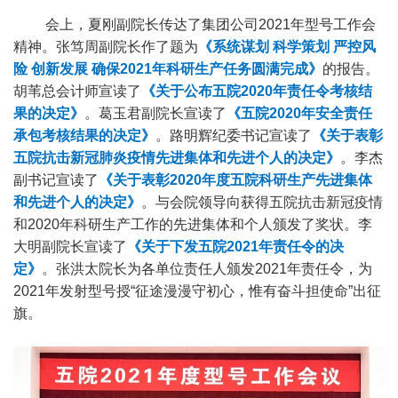
会上，夏刚副院长传达了集团公司2021年型号工作会
精神。张笃周副院长作了题为
《系统谋划 科学策划 严控风
险 创新发展 确保2021年科研生产任务圆满完成》
的报告。
胡苇总会计师宣读了
《关于公布五院2020年责任令考核结
果的决定》
。葛玉君副院长宣读了
《五院2020年安全责任
承包考核结果的决定》
。路明辉纪委书记宣读了
《关于表彰
五院抗击新冠肺炎疫情先进集体和先进个人的决定》
。李杰
副书记宣读了
《关于表彰2020年度五院科研生产先进集体
和先进个人的决定》
。与会院领导向获得五院抗击新冠疫情
和2020年科研生产工作的先进集体和个人颁发了奖状。李
大明副院长宣读了
《关于下发五院2021年责任令的决
定》
。张洪太院长为各单位责任人颁发2021年责任令，为
2021年发射型号授“征途漫漫守初心，惟有奋斗担使命”出征
旗。