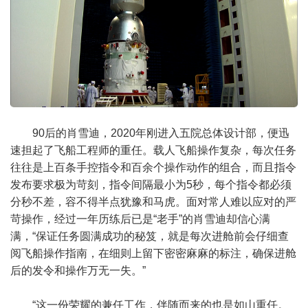
90后的肖雪迪，2020年刚进入五院总体设计部，便迅
速担起了飞船工程师的重任。载人飞船操作复杂，每次任务
往往是上百条手控指令和百余个操作动作的组合，而且指令
发布要求极为苛刻，指令间隔最小为5秒，每个指令都必须
分秒不差，容不得半点犹豫和马虎。面对常人难以应对的严
苛操作，经过一年历练后已是“老手”的肖雪迪却信心满
满，“保证任务圆满成功的秘笈，就是每次进舱前会仔细查
阅飞船操作指南，在细则上留下密密麻麻的标注，确保进舱
后的发令和操作万无一失。”
“这一份荣耀的兼任工作，伴随而来的也是如山重任。