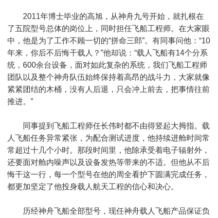
2011年博士毕业的高旭，从神舟九号开始，就扎根在
了五院型号总体的岗位上，同时担任飞船工程师。在大家眼
中，他是为了工作不顾一切的“拼命三郎”。有同事问他：“10
年来，你后不后悔干载人？”他却说：“载人飞船有14个分系
统，600余台设备，面对如此复杂的系统，我们飞船工程师
团队以及整个神舟队伍始终保持着高昂的战斗力，大家就像
紧紧团结的木桶，没有人后退，只会冲上前去，把事情往前
推进。”
同事提到飞船工程师任长伟时都不由得竖起大拇指。载
人飞船任务异常紧张，为配合测试进度，他持续进舱时间常
常超过十几个小时。那段时间里，他除承受着电子辐射外，
还要面对舱内噪声以及设备发热等带来的不适。但他从不后
悔干这一行，每一个型号在他的周全看护下圆满完成任务，
都更加坚定了他投身载人航天工程的信心和决心。
历经神舟飞船全部型号，现任神舟载人飞船产品保证负