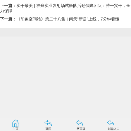
上一篇
：
实干最美 | 神舟实业发射场试验队后勤保障团队：苦干实干，全
力保障
下一篇
：
《印象空间站》第二十八集 | 问天“新居”上线，7分钟看懂
主页
返回
网页版
邮箱入口