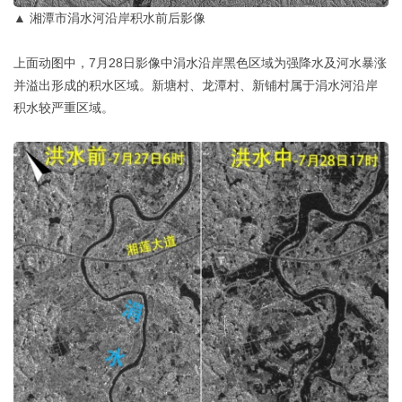
▲ 湘潭市涓水河沿岸积水前后影像
上面动图中，7月28日影像中涓水沿岸黑色区域为强降水及河水暴涨
并溢出形成的积水区域。新塘村、龙潭村、新铺村属于涓水河沿岸
积水较严重区域。