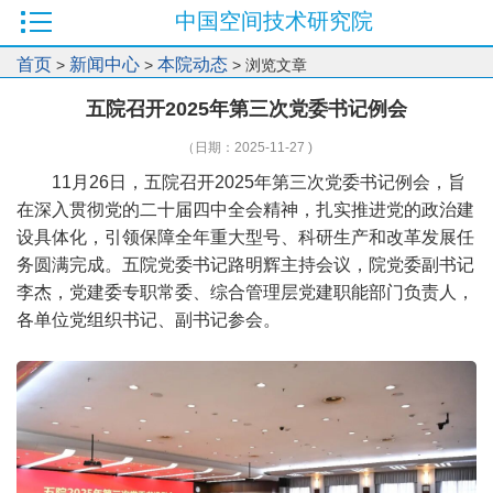
中国空间技术研究院
首页
新闻中心
本院动态
>
>
> 浏览文章
五院召开2025年第三次党委书记例会
（日期：2025-11-27 )
11月26日，五院召开2025年第三次党委书记例会，旨
在深入贯彻党的二十届四中全会精神，扎实推进党的政治建
设具体化，引领保障全年重大型号、科研生产和改革发展任
务圆满完成。五院党委书记路明辉主持会议，院党委副书记
李杰，党建委专职常委、综合管理层党建职能部门负责人，
各单位党组织书记、副书记参会。