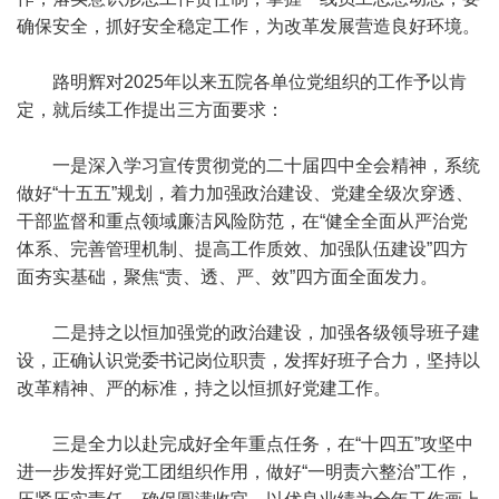
确保安全，抓好安全稳定工作，为改革发展营造良好环境。
路明辉对2025年以来五院各单位党组织的工作予以肯
定，就后续工作提出三方面要求：
一是深入学习宣传贯彻党的二十届四中全会精神，系统
做好“十五五”规划，着力加强政治建设、党建全级次穿透、
干部监督和重点领域廉洁风险防范，在“健全全面从严治党
体系、完善管理机制、提高工作质效、加强队伍建设”四方
面夯实基础，聚焦“责、透、严、效”四方面全面发力。
二是持之以恒加强党的政治建设，加强各级领导班子建
设，正确认识党委书记岗位职责，发挥好班子合力，坚持以
改革精神、严的标准，持之以恒抓好党建工作。
三是全力以赴完成好全年重点任务，在“十四五”攻坚中
进一步发挥好党工团组织作用，做好“一明责六整治”工作，