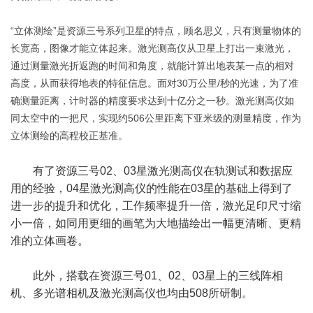
“立体测绘”是资源三号系列卫星的特点，顾名思义，只有测量物体的
长宽高，图像才能立体起来。激光测高仪从卫星上打出一束激光，
通过测量激光折返跑的时间和角度，就能计算出地表某一点的相对
高度，从而获得地表的特征信息。面对30万公里/秒的光速，为了准
确测量距离，计时器的精度要求达到十亿分之一秒。激光测高仪如
同太空中的一把尺，实现约506公里距离下亚米级的测量精度，作为
立体测绘的高程校正基准。
有了资源三号02、03星激光测高仪在轨测试和数据应
用的经验，04星激光测高仪的性能在03星的基础上得到了
进一步的提升和优化，工作频率提升一倍，激光足印尺寸缩
小一倍，如同用更细的画笔为大地描绘出一幅更清晰、更精
准的立体画卷。
此外，搭载在资源三号01、02、03星上的三线阵相
机、多光谱相机及激光测高仪也均由508所研制。