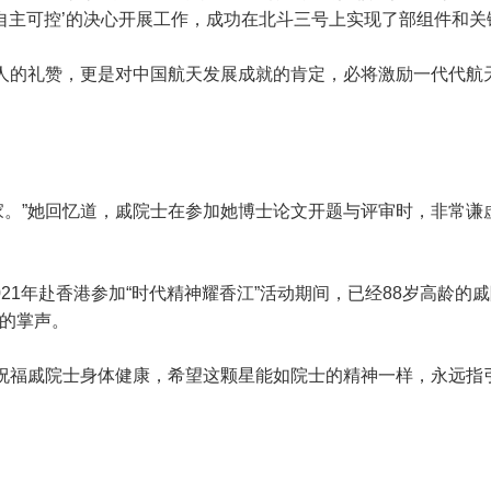
自主可控’的决心开展工作，成功在北斗三号上实现了部组件和关
个人的礼赞，更是对中国航天发展成就的肯定，必将激励一代代航
家。”她回忆道，戚院士在参加她博士论文开题与评审时，非常谦
。
21年赴香港参加“时代精神耀香江”活动期间，已经88岁高龄
的掌声。
她祝福戚院士身体健康，希望这颗星能如院士的精神一样，永远