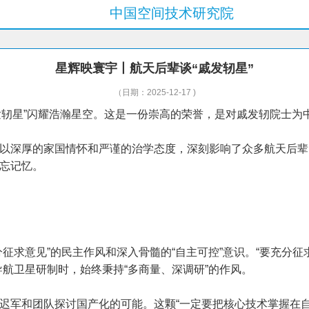
中国空间技术研究院
星辉映寰宇丨航天后辈谈“戚发轫星”
（日期：2025-12-17 )
“戚发轫星”闪耀浩瀚星空。这是一份崇高的荣誉，是对戚发轫院士
以深厚的家国情怀和严谨的治学态度，深刻影响了众多航天后辈
忘记忆。
征求意见”的民主作风和深入骨髓的“自主可控”意识。“要充分
航卫星研制时，始终秉持“多商量、深调研”的作风。
迟军和团队探讨国产化的可能。这颗“一定要把核心技术掌握在