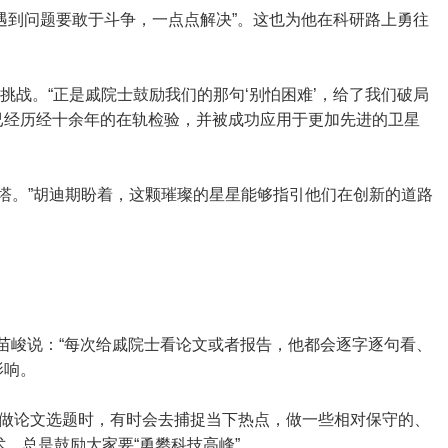
“遇到问题要敢于斗争，一点点解决”。这也为他在科研路上勇往
挑战。“正是戚院士鼓励我们的那句‘别怕困难’，给了我们破局
已经历经十余年的在轨检验，并被成功应用于更加先进的卫星
灯塔。”胡迪期盼着，这颗璀璨的星星能够指引他们在创新的道路
苗峻说：“每次给戚院士看论文或者报告，他都会逐字逐句看、
影响。
家做论文选题时，有时会去捕捉当下热点，做一些相对保守的、
，总是鼓励大家要“勇攀科技高峰”。