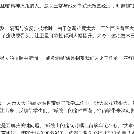
怕困难”精神火炬的人。戚院士常与他分享航天报国经历，叮嘱他
检测、隔离与恢复）技术时，由于创新难度太大，工作面临着巨大
下了这块硬骨头，让卫星可靠性得到大幅提升。如今，这项技术
星人的血脉中流淌。“‘戚发轫星’像是指引我们未来工作的一座
航天，人命关天”的高标准也带到了教学工作中，让大家收获很大。
注出来，反馈给学生们。”戚院士的这种严谨，给苗峻带来深刻
就是要解决关键问题。”戚院士的这句叮嘱让苗峻牢记在心。“大
苗峻说，戚院士现在90多岁了，依然非常关心行业前沿的新技术