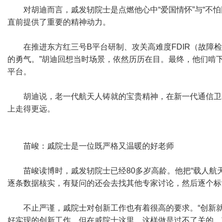
对胡迪而言，戚发轫院士是点燃他心中“爱国情怀”与“不
直前提供了重要的精神动力。
在推进东方红三号B平台研制、攻关高难度FDIR（故障
的勇气。”胡迪回想当时场景，依然历历在目。最终，他们啃
平台。
胡迪说，老一代航天人铸就的宝贵精神，在新一代通信卫
上走得更远。
苗峻：戚院士是一位既严格又温暖的好老师
苗峻读博时，戚发轫院士已经80多岁高龄。他把“载人
逐条数据核实，有疑问的还会去找其他专家讨论，然后逐个标
不止严谨，戚院士对创新工作也有着很高的要求。“创新
好实现的创新工作。但在戚院士这里，这样做是过不了关的。”