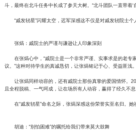
斗，最终在北斗任务中长成了参天大树。“北斗团队一直带着‘
“戚发轫星”闪耀太空，迟军深感这不仅是对戚发轫院士
张熇：戚院士的严谨与谦逊让人印象深刻
在张熇心中，“戚院士是一个非常严谨、实事求是的老专
议。”这种对待学生的真诚恳切，让张熇铭记于心、受益匪浅
让张熇同样动容的，还有戚院士那份真挚的爱国情怀。20
且全程脱稿、一气呵成，让在场所有人动容，赢得了经久不息
在“戚发轫星”命名之际，张熇深感这份荣誉实至名归。
胡迪：“别怕困难”的嘱托给我们带来莫大鼓舞