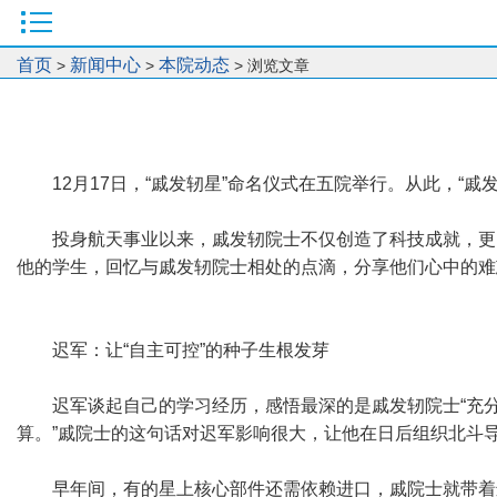
首页
新闻中心
本院动态
>
>
> 浏览文章
12月17日，“戚发轫星”命名仪式在五院举行。从此，
投身航天事业以来，戚发轫院士不仅创造了科技成就，更
他的学生，回忆与戚发轫院士相处的点滴，分享他们心中的难
迟军：让“自主可控”的种子生根发芽
迟军谈起自己的学习经历，感悟最深的是戚发轫院士“充分
算。”戚院士的这句话对迟军影响很大，让他在日后组织北斗导
早年间，有的星上核心部件还需依赖进口，戚院士就带着