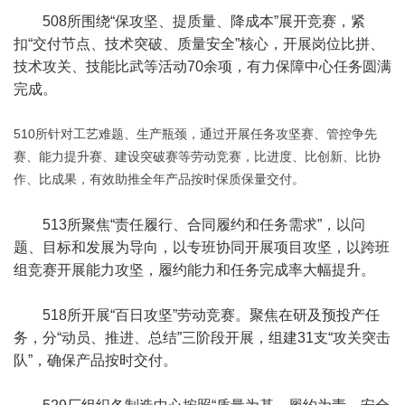
508所围绕“保攻坚、提质量、降成本”展开竞赛，紧
扣“交付节点、技术突破、质量安全”核心，开展岗位比拼、
技术攻关、技能比武等活动70余项，有力保障中心任务圆满
完成。
510所针对工艺难题、生产瓶颈，通过开展任务攻坚赛、管控争先
赛、能力提升赛、建设突破赛等劳动竞赛，比进度、比创新、比协
作、比成果，有效助推全年产品按时保质保量交付。
513所聚焦“责任履行、合同履约和任务需求”，以问
题、目标和发展为导向，以专班协同开展项目攻坚，以跨班
组竞赛开展能力攻坚，履约能力和任务完成率大幅提升。
518所开展“百日攻坚”劳动竞赛。聚焦在研及预投产任
务，分“动员、推进、总结”三阶段开展，组建31支“攻关突击
队”，确保产品按时交付。