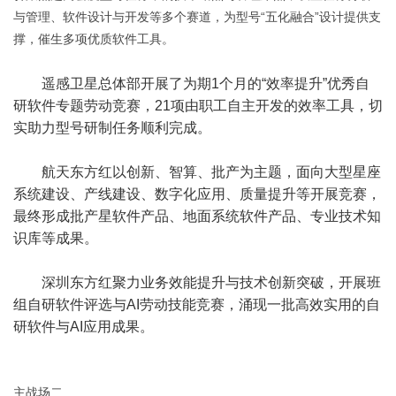
与管理、软件设计与开发等多个赛道，为型号“五化融合”设计提供支
撑，催生多项优质软件工具。
遥感卫星总体部开展了为期1个月的“效率提升”优秀自
研软件专题劳动竞赛，21项由职工自主开发的效率工具，切
实助力型号研制任务顺利完成。
航天东方红以创新、智算、批产为主题，面向大型星座
系统建设、产线建设、数字化应用、质量提升等开展竞赛，
最终形成批产星软件产品、地面系统软件产品、专业技术知
识库等成果。
深圳东方红聚力业务效能提升与技术创新突破，开展班
组自研软件评选与AI劳动技能竞赛，涌现一批高效实用的自
研软件与AI应用成果。
主战场二