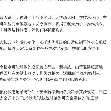
载人返回，神舟二十号飞船以无人状态返回，在技术状态上主
键流程完全依赖地面发令执行，取消了航天员手工操作指令。
面排查运行状态，强化在轨状态确认。
无人状态下的质心变化，依托迭代升级的自适应制导算法实现质
配。最终，GNC系统在任务中稳定发挥，护航飞船安全返
伞指令可能导致的返回舱拖行这一新挑战。由于返回舱落地
返回舱在戈壁上移动，且风力越大，返回舱运动速度越快。
断主伞吊带或连接带，实现了降落伞与返回舱的分离。
损化状态记录与评估；安全转移舱内各类科学实验载荷，重点
空归来的“飞行状态”被快速转换为可安全运输的“地面状