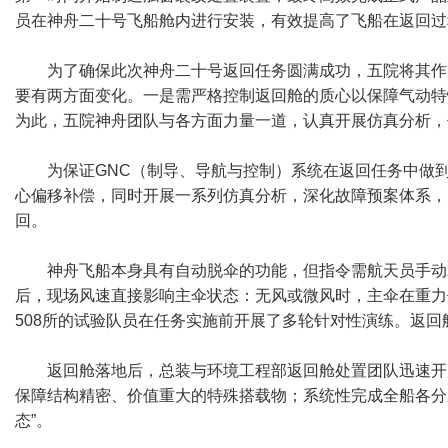
员在神舟二十号飞船舱内进行安装，有效提高了飞船在返回过
为了确保此次神舟二十号返回任务圆满成功，五院将其作
要有两方面变化。一是需严格控制返回舱的质心以保障气动特
为此，五院神舟团队与各方面力量一道，认真开展仿真分析，
为保证GNC（制导、导航与控制）系统在返回任务中做
心偏移补偿，同时开展一系列仿真分析，深化故障预案体系，
回。
神舟飞船本身具有自动脱伞的功能，但指令需航天员手动
后，现场风速直接影响主伞状态：无风或微风时，主伞在重力
508所的试验队员在任务实施前开展了多轮针对性演练。返
返回舱落地后，总装与环境工程部返回舱处置团队迅速开
保障结构精密、价值重大的特殊搭载物；系统性完成全船各分
态”。