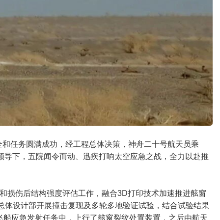
安全和任务圆满成功，经工程总体决策，神舟二十号航天员乘
组领导下，五院闻令而动、迅疾打响太空应急之战，全力以赴推
和损伤后结构强度评估工作，融合3D打印技术加速推进舷窗
合总体设计部开展撞击复现及多轮多地验证试验，结合试验结果
号飞船应急发射任务中，上行了舷窗裂纹处置装置，之后由航天