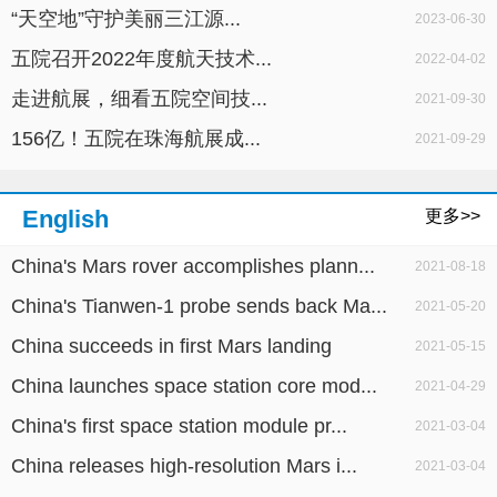
“天空地”守护美丽三江源...
2023-06-30
五院召开2022年度航天技术...
2022-04-02
走进航展，细看五院空间技...
2021-09-30
156亿！五院在珠海航展成...
2021-09-29
English
更多>>
China's Mars rover accomplishes plann...
2021-08-18
China's Tianwen-1 probe sends back Ma...
2021-05-20
China succeeds in first Mars landing
2021-05-15
China launches space station core mod...
2021-04-29
China's first space station module pr...
2021-03-04
China releases high-resolution Mars i...
2021-03-04