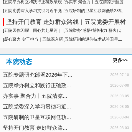
形势及举措
[五院举办树立和践行正确政绩观
[办实事 聚合力丨五院清凉护航度
学习教育专题... ]
[五院党委深入学习贯彻习近平党
盛夏，暖心... ]
[五院研制的卫星互联网低轨23组
建思想，专题... ]
卫星成功发... ]
坚持开门教育 走好群众路线｜五院党委开展树
立和践行正确政绩观学习教育面对面座谈
[五院因你闪耀，同心共赴星河｜
[五院举办“感悟精神伟力 薪火代
五院举办20... ]
[凝心聚力 实干担当｜五院深入研
代相传”暨... ]
[五院研制的通信技术试验卫星二
判科研生产... ]
十七号A星成... ]
更多>>
本院动态
五院专题研究部署2026年下...
2026-07-10
五院举办树立和践行正确政...
2026-07-08
办实事 聚合力丨五院清凉...
2026-08-05
五院党委深入学习贯彻习近...
2026-08-05
五院研制的卫星互联网低轨...
2026-08-04
坚持开门教育 走好群众路...
2026-08-03