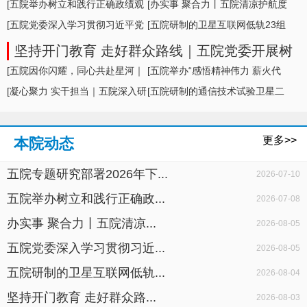
形势及举措
[五院举办树立和践行正确政绩观
[办实事 聚合力丨五院清凉护航度
学习教育专题... ]
[五院党委深入学习贯彻习近平党
盛夏，暖心... ]
[五院研制的卫星互联网低轨23组
建思想，专题... ]
卫星成功发... ]
坚持开门教育 走好群众路线｜五院党委开展树
立和践行正确政绩观学习教育面对面座谈
[五院因你闪耀，同心共赴星河｜
[五院举办“感悟精神伟力 薪火代
五院举办20... ]
[凝心聚力 实干担当｜五院深入研
代相传”暨... ]
[五院研制的通信技术试验卫星二
判科研生产... ]
十七号A星成... ]
更多>>
本院动态
五院专题研究部署2026年下...
2026-07-10
五院举办树立和践行正确政...
2026-07-08
办实事 聚合力丨五院清凉...
2026-08-05
五院党委深入学习贯彻习近...
2026-08-05
五院研制的卫星互联网低轨...
2026-08-04
坚持开门教育 走好群众路...
2026-08-03