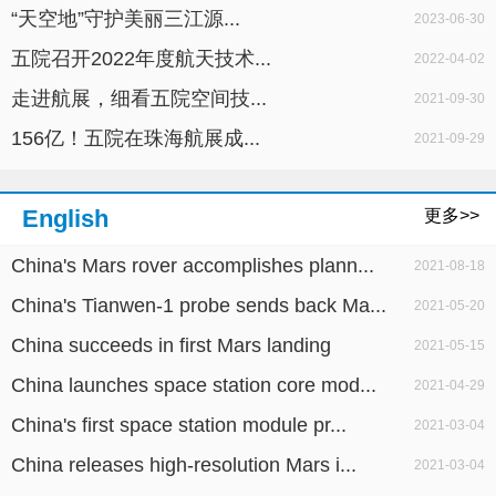
“天空地”守护美丽三江源...
2023-06-30
五院召开2022年度航天技术...
2022-04-02
走进航展，细看五院空间技...
2021-09-30
156亿！五院在珠海航展成...
2021-09-29
English
更多>>
China's Mars rover accomplishes plann...
2021-08-18
China's Tianwen-1 probe sends back Ma...
2021-05-20
China succeeds in first Mars landing
2021-05-15
China launches space station core mod...
2021-04-29
China's first space station module pr...
2021-03-04
China releases high-resolution Mars i...
2021-03-04