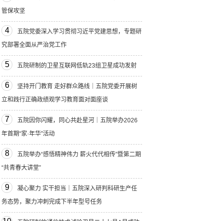
管保攻坚
4
五院党委深入学习贯彻习近平党建思想，专题研
究部署全面从严治党工作
5
五院研制的卫星互联网低轨23组卫星成功发射
6
坚持开门教育 走好群众路线｜五院党委开展树
立和践行正确政绩观学习教育面对面座谈
7
五院因你闪耀，同心共赴星河｜五院举办2026
年首期“家·年华”活动
8
五院举办“感悟精神伟力 薪火代代相传”暨第二期
“共青春大讲堂”
9
凝心聚力 实干担当｜五院深入研判科研生产任
务态势，聚力冲刺完成下半年型号任务