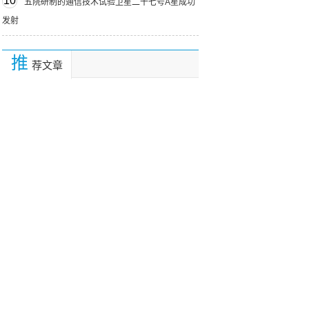
10
五院研制的通信技术试验卫星二十七号A星成功
发射
推
荐文章