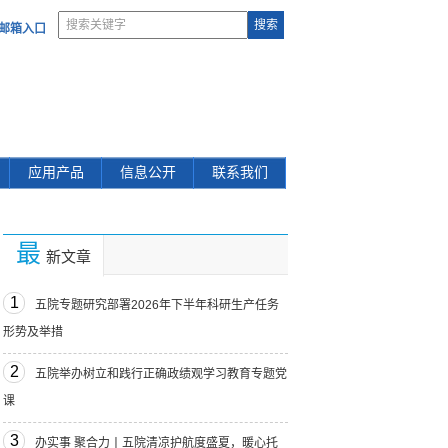
部邮箱入口
应用产品
信息公开
联系我们
最
新文章
1
五院专题研究部署2026年下半年科研生产任务
形势及举措
2
五院举办树立和践行正确政绩观学习教育专题党
课
3
办实事 聚合力丨五院清凉护航度盛夏，暖心托