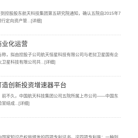
接到控股股东航天科技集团第五研究院通知，确认五院自2015年7
设银行定向资产管
...[详细]
商业化运营
告称，拟由控股子公司航天恒星科技有限公司与老挝卫星国有企
太卫星科技有限公司共
...[详细]
打造创新投资增速器平台
，前不久，中国航天科技集团公司五院所属上市公司——中国东
验室结成
...[详细]
由国家知识产权局颁发的四项专利证书。这四项专利是：一种列