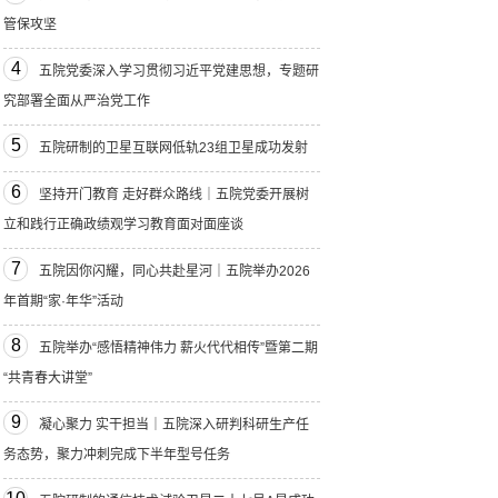
管保攻坚
4
五院党委深入学习贯彻习近平党建思想，专题研
究部署全面从严治党工作
5
五院研制的卫星互联网低轨23组卫星成功发射
6
坚持开门教育 走好群众路线｜五院党委开展树
立和践行正确政绩观学习教育面对面座谈
7
五院因你闪耀，同心共赴星河｜五院举办2026
年首期“家·年华”活动
8
五院举办“感悟精神伟力 薪火代代相传”暨第二期
“共青春大讲堂”
9
凝心聚力 实干担当｜五院深入研判科研生产任
务态势，聚力冲刺完成下半年型号任务