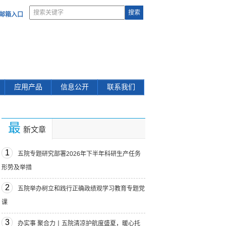
部邮箱入口
应用产品
信息公开
联系我们
最
新文章
1
五院专题研究部署2026年下半年科研生产任务
形势及举措
2
五院举办树立和践行正确政绩观学习教育专题党
课
3
办实事 聚合力丨五院清凉护航度盛夏，暖心托