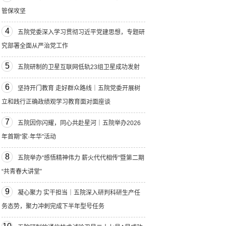
管保攻坚
4
五院党委深入学习贯彻习近平党建思想，专题研
究部署全面从严治党工作
5
五院研制的卫星互联网低轨23组卫星成功发射
6
坚持开门教育 走好群众路线｜五院党委开展树
立和践行正确政绩观学习教育面对面座谈
7
五院因你闪耀，同心共赴星河｜五院举办2026
年首期“家·年华”活动
8
五院举办“感悟精神伟力 薪火代代相传”暨第二期
“共青春大讲堂”
9
凝心聚力 实干担当｜五院深入研判科研生产任
务态势，聚力冲刺完成下半年型号任务