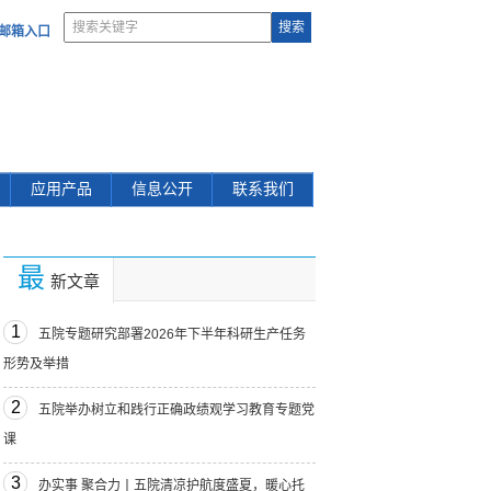
部邮箱入口
应用产品
信息公开
联系我们
最
新文章
1
五院专题研究部署2026年下半年科研生产任务
形势及举措
2
五院举办树立和践行正确政绩观学习教育专题党
课
3
办实事 聚合力丨五院清凉护航度盛夏，暖心托