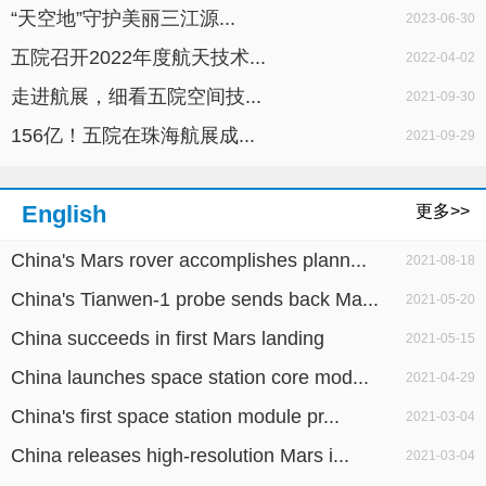
“天空地”守护美丽三江源...
2023-06-30
五院召开2022年度航天技术...
2022-04-02
走进航展，细看五院空间技...
2021-09-30
156亿！五院在珠海航展成...
2021-09-29
English
更多>>
China's Mars rover accomplishes plann...
2021-08-18
China's Tianwen-1 probe sends back Ma...
2021-05-20
China succeeds in first Mars landing
2021-05-15
China launches space station core mod...
2021-04-29
China's first space station module pr...
2021-03-04
China releases high-resolution Mars i...
2021-03-04