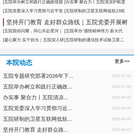
形势及举措
[五院举办树立和践行正确政绩观
[办实事 聚合力丨五院清凉护航度
学习教育专题... ]
[五院党委深入学习贯彻习近平党
盛夏，暖心... ]
[五院研制的卫星互联网低轨23组
建思想，专题... ]
卫星成功发... ]
坚持开门教育 走好群众路线｜五院党委开展树
立和践行正确政绩观学习教育面对面座谈
[五院因你闪耀，同心共赴星河｜
[五院举办“感悟精神伟力 薪火代
五院举办20... ]
[凝心聚力 实干担当｜五院深入研
代相传”暨... ]
[五院研制的通信技术试验卫星二
判科研生产... ]
十七号A星成... ]
更多>>
本院动态
五院专题研究部署2026年下...
2026-07-10
五院举办树立和践行正确政...
2026-07-08
办实事 聚合力丨五院清凉...
2026-08-05
五院党委深入学习贯彻习近...
2026-08-05
五院研制的卫星互联网低轨...
2026-08-04
坚持开门教育 走好群众路...
2026-08-03