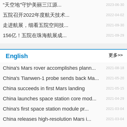
“天空地”守护美丽三江源...
2023-06-30
五院召开2022年度航天技术...
2022-04-02
走进航展，细看五院空间技...
2021-09-30
156亿！五院在珠海航展成...
2021-09-29
English
更多>>
China's Mars rover accomplishes plann...
2021-08-18
China's Tianwen-1 probe sends back Ma...
2021-05-20
China succeeds in first Mars landing
2021-05-15
China launches space station core mod...
2021-04-29
China's first space station module pr...
2021-03-04
China releases high-resolution Mars i...
2021-03-04