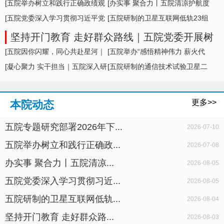
形势及举措
[五院举办树立和践行正确政绩观
[办实事 聚合力丨五院清凉护航度
学习教育专题... ]
[五院党委深入学习贯彻习近平党
盛夏，暖心... ]
[五院研制的卫星互联网低轨23组
建思想，专题... ]
卫星成功发... ]
坚持开门教育 走好群众路线｜五院党委开展树
立和践行正确政绩观学习教育面对面座谈
[五院因你闪耀，同心共赴星河｜
[五院举办“感悟精神伟力 薪火代
五院举办20... ]
[凝心聚力 实干担当｜五院深入研
代相传”暨... ]
[五院研制的通信技术试验卫星二
判科研生产... ]
十七号A星成... ]
更多>>
本院动态
五院专题研究部署2026年下...
2026-07-10
五院举办树立和践行正确政...
2026-07-08
办实事 聚合力丨五院清凉...
2026-08-05
五院党委深入学习贯彻习近...
2026-08-05
五院研制的卫星互联网低轨...
2026-08-04
坚持开门教育 走好群众路...
2026-08-03