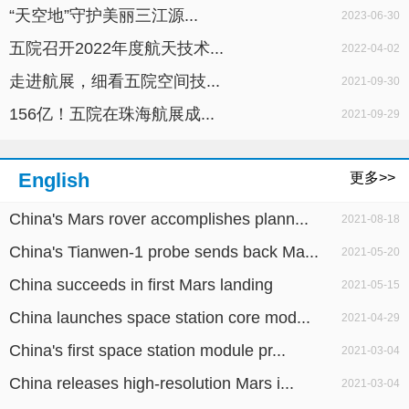
“天空地”守护美丽三江源...
2023-06-30
五院召开2022年度航天技术...
2022-04-02
走进航展，细看五院空间技...
2021-09-30
156亿！五院在珠海航展成...
2021-09-29
English
更多>>
China's Mars rover accomplishes plann...
2021-08-18
China's Tianwen-1 probe sends back Ma...
2021-05-20
China succeeds in first Mars landing
2021-05-15
China launches space station core mod...
2021-04-29
China's first space station module pr...
2021-03-04
China releases high-resolution Mars i...
2021-03-04