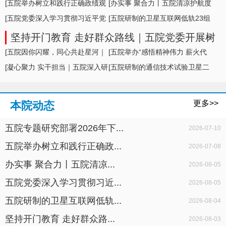
形势及举措
[五院举办树立和践行正确政绩观
[办实事 聚合力丨五院清凉护航度
学习教育专题... ]
[五院党委深入学习贯彻习近平党
盛夏，暖心... ]
[五院研制的卫星互联网低轨23组
建思想，专题... ]
卫星成功发... ]
坚持开门教育 走好群众路线｜五院党委开展树
立和践行正确政绩观学习教育面对面座谈
[五院因你闪耀，同心共赴星河｜
[五院举办“感悟精神伟力 薪火代
五院举办20... ]
[凝心聚力 实干担当｜五院深入研
代相传”暨... ]
[五院研制的通信技术试验卫星二
判科研生产... ]
十七号A星成... ]
更多>>
本院动态
五院专题研究部署2026年下...
2026-07-10
五院举办树立和践行正确政...
2026-07-08
办实事 聚合力丨五院清凉...
2026-08-05
五院党委深入学习贯彻习近...
2026-08-05
五院研制的卫星互联网低轨...
2026-08-04
坚持开门教育 走好群众路...
2026-08-03