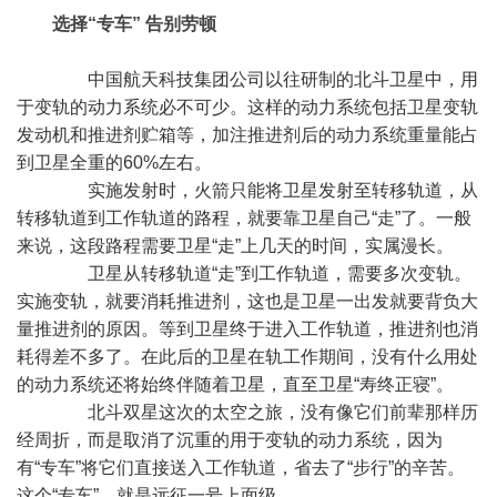
选择“专车” 告别劳顿
中国航天科技集团公司以往研制的北斗卫星中，用
于变轨的动力系统必不可少。这样的动力系统包括卫星变轨
发动机和推进剂贮箱等，加注推进剂后的动力系统重量能占
到卫星全重的60%左右。
实施发射时，火箭只能将卫星发射至转移轨道，从
转移轨道到工作轨道的路程，就要靠卫星自己“走”了。一般
来说，这段路程需要卫星“走”上几天的时间，实属漫长。
卫星从转移轨道“走”到工作轨道，需要多次变轨。
实施变轨，就要消耗推进剂，这也是卫星一出发就要背负大
量推进剂的原因。等到卫星终于进入工作轨道，推进剂也消
耗得差不多了。在此后的卫星在轨工作期间，没有什么用处
的动力系统还将始终伴随着卫星，直至卫星“寿终正寝”。
北斗双星这次的太空之旅，没有像它们前辈那样历
经周折，而是取消了沉重的用于变轨的动力系统，因为
有“专车”将它们直接送入工作轨道，省去了“步行”的辛苦。
这个“专车”，就是远征一号上面级。