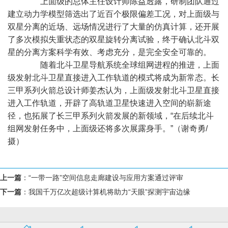
上面级的总体主任设计师陈益透露，研制团队通过
建立动力学模型筛选出了近百个极限偏差工况，对上面级与
双星分离的近场、远场情况进行了大量的仿真计算，还开展
了多次模拟失重状态的双星旋转分离试验，终于确认北斗双
星的分离方案科学有效、考虑充分，是完全安全可靠的。
随着北斗卫星导航系统全球组网进程的推进，上面
级发射北斗卫星直接进入工作轨道的模式将成为新常态。长
三甲系列火箭总设计师姜杰认为，上面级发射北斗卫星直接
进入工作轨道，开辟了高轨道卫星快速进入空间的崭新途
径，也拓展了长三甲系列火箭发展的新领域，“在后续北斗
组网发射任务中，上面级还将多次展露身手。”（谢奇勇/
摄）
上一篇
：
“一带一路”空间信息走廊建设与应用方案通过评审
下一篇
：
我国千万亿次超级计算机将助力“天眼”探测宇宙边缘