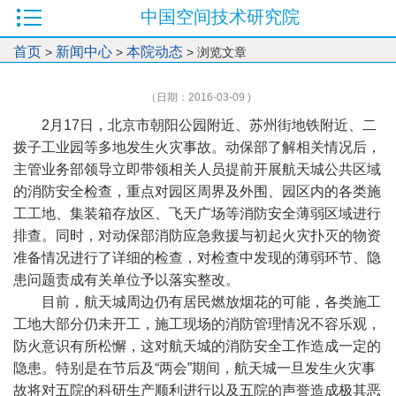
中国空间技术研究院
首页
新闻中心
本院动态
>
>
> 浏览文章
（日期：2016-03-09 )
2月17日，北京市朝阳公园附近、苏州街地铁附近、二
拨子工业园等多地发生火灾事故。动保部了解相关情况后，
主管业务部领导立即带领相关人员提前开展航天城公共区域
的消防安全检查，重点对园区周界及外围、园区内的各类施
工工地、集装箱存放区、飞天广场等消防安全薄弱区域进行
排查。同时，对动保部消防应急救援与初起火灾扑灭的物资
准备情况进行了详细的检查，对检查中发现的薄弱环节、隐
患问题责成有关单位予以落实整改。
目前，航天城周边仍有居民燃放烟花的可能，各类施工
工地大部分仍未开工，施工现场的消防管理情况不容乐观，
防火意识有所松懈，这对航天城的消防安全工作造成一定的
隐患。特别是在节后及“两会”期间，航天城一旦发生火灾事
故将对五院的科研生产顺利进行以及五院的声誉造成极其恶