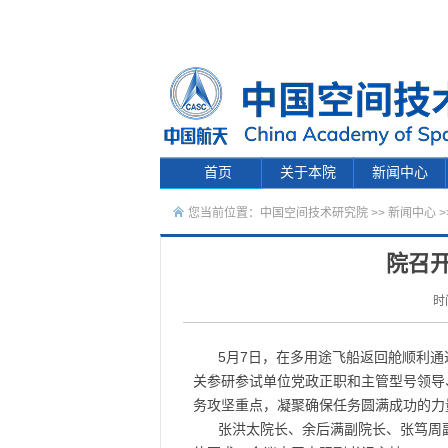
首页
关于本院
新闻中心
您当前位置：
中国空间技术研究院
>>
新闻中心
>
院召
时
5月7日，在多用途飞船返回舱顺利
关参研参试单位党政正职和主管型号领导
务攻坚重点，凝聚确保任务圆满成功的力
张洪太院长、余后满副院长、张笃周