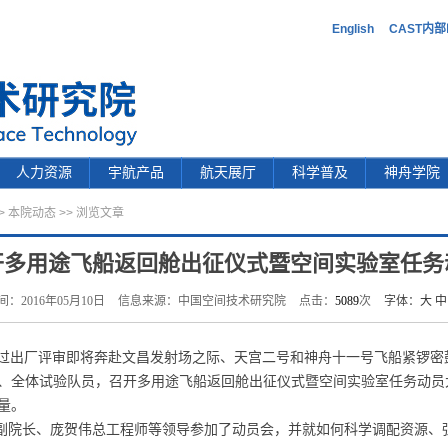
English
CAST内
人力资源
宇航产品
航天展厅
科学普及
神舟学院
>
本院动态
>> 浏览文章
开多用途飞船返回舱出征仪式暨空间实验室任务
间：2016年05月10日
信息来源：中国空间技术研究院
点击：
5089
次
字体：
大
中
通过出厂评审即将奔赴文昌发射场之际、天宫二号和神舟十一号飞船紧锣密
、全体试验队员，召开多用途飞船返回舱出征仪式暨空间实验室任务动员
量。
副院长、庞贺伟总工程师等领导参加了动员会，并就如何科学调配资源、