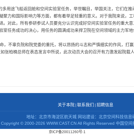
的多用途飞船返回舱和空间实验室任务，举世瞩目，举国关注，它们在推
凝聚力和国际影响力等方面，都有着举足轻重的意义。对于我院来说，工程
进。对此，所有参研参试人员要充分认识完成好空间实验室任务的重大意
验室任务成功的决心，用任务的圆满成功来捍卫院在空间领域的主力军地
使命，不辜负院和院党委的重托，将以昂扬的斗志和严慎细实的作风，打
正如张柏楠总师在表态发言中所说，此次动员大会的召开有力激发起院载
关于本院
联系我们
招聘信息
|
|
地址：北京市海淀区航天城 网站建设：北京空间科技信息
Copyright
©
2000-2026 WWW.CAST.CN All Rights Reserved
中国空间
京ICP备20011260号-1