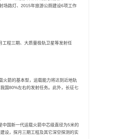
场路灯、2015年旅游公厕建设6项工作
月工程三期、大质量极轨卫星等发射任
载火箭的基本型，运载能力将达到近地轨
担我国80%左右的发射任务。此外，长征七
也是中国新一代运载火箭中芯级直径为5米的
的建设，探月三期工程及其它深空探测的实