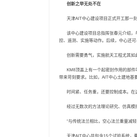
创新之举无处不在
天津AIT中心建设项目正式开工那一
该中心建设项目总指挥张春元介绍，与
控、遥测、实施等动作。后续，中心还可
创新需要勇气，实施航天工程尤其如
KM8顶盖上有一个起密封作用的部件
带来苛刻要求。比如，AIT中心土建地基
时间紧、任务重，还要控制成本。在
经过无数次的方法理论研究、仿真模
“与传统法兰相比，空心法兰重量减轻5
天津AIT中心共包含15个试验系统