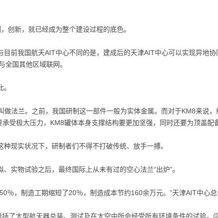
刻，创新，就已经成为整个建设过程的底色。
目前我国航天AIT中心不同的是，建成后的天津AIT中心可以实现异地
与全国其他区域联网。
此。
叫做法兰。之前，我国研制这一部件一般为实体金属。而对于KM8来说，
要承受极大压力，KM8罐体本身支撑结构要更加坚强，同时还要为顶盖配备
这种现实状况下，研制者们不得不打破传统、放手一搏。
拟、实物试验之后，最终国际上从未有过的空心法兰“出炉”。
0％，制造工期缩短了20％，制造成本节约160余万元。”天津AIT中心
，囊括了大型航天器总装、测试及在太空中所会经受所有环境条件的试验。闫