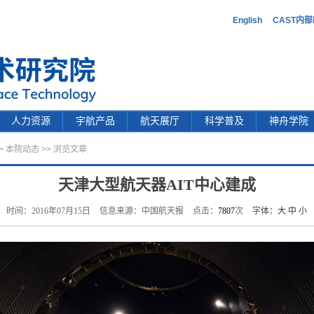
English
CAST内
人力资源
宇航产品
航天展厅
科学普及
神舟学院
>
本院动态
>> 浏览文章
天津大型航天器AIT中心建成
时间：2016年07月15日
信息来源：中国航天报
点击：
7807
次
字体：
大
中
小