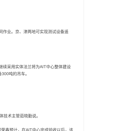
协同作业。京、津两地可实现测试设备遥
继续采用实体法兰将为AIT中心整体建设
300吨的吊车。
总体技术主管茹晓勤说。
荣鑫预计，在AIT中心完成验收以后，该