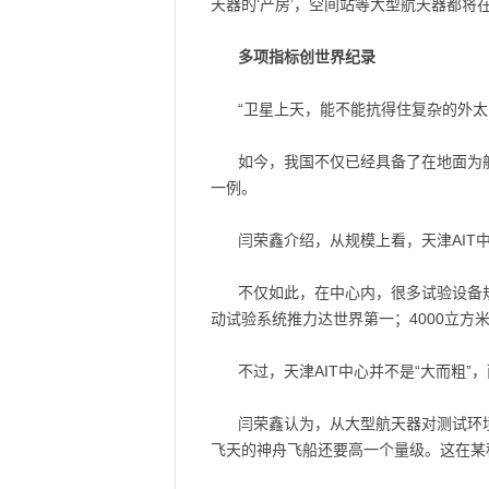
天器的‘产房’，空间站等大型航天器都将在这
多项指标创世界纪录
“卫星上天，能不能抗得住复杂的外
如今，我国不仅已经具备了在地面为航
一例。
闫荣鑫介绍，从规模上看，天津AIT
不仅如此，在中心内，很多试验设备规
动试验系统推力达世界第一；4000立方
不过，天津AIT中心并不是“大而粗”，
闫荣鑫认为，从大型航天器对测试环
飞天的神舟飞船还要高一个量级。这在某种