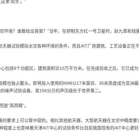
里‘出生’。”
太空环境？谁敢给出答案？”当年，在研制东方红一号卫星时，赵九章和钱
天器试验模拟太空各种环境的条件，而且AIT厂房建筑、工艺设备正在不
中心包括9个功能区，建筑面积近10万平方米。在完成验收之后，它已成为
模也独占鳌头。即将投入使用的KM8以17米直径、35米高度成为亚洲
米的噪声试验设备，其156分贝的声压级处于世界第二。
而是“高而精”。
境的要求上可以管中窥豹。相比其他航天器，大型航天器在太空中精度要
程度上也意味着天津AIT中心的试验条件比目前我国现有的AIT中心更好