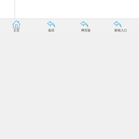
主页
返回
网页版
邮箱入口
近日，纪念红军长征胜利80周年大会隆重举行。习近平
总书记在会上指出，要大力弘扬伟大长征精神，激励和鼓舞
全党全军全国各族人民特别是青年一代发愤图强、奋发有
为，继续把革命前辈开创的伟大事业推向前进，在实现“两
个一百年”奋斗目标、实现中华民族伟大复兴中国梦新的长
征路上续写新的篇章、创造新的辉煌。
谈起“长征”两个字，很多人脑海里会想起两件事：一是
80年前中国工农红军历尽艰辛，胜利完成二万五千里长征，