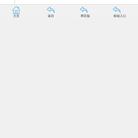
主页
返回
网页版
邮箱入口
孙泽洲
“深空探测虽然不会马上产生明显的经济效益,但是对于
人类探索宇宙奥秘,拓展人类生存空间,都具有重要意义。”今
年4月,中国火星探测任务正式立项后,航天科技集团五院总体
部总设计师孙泽洲在接受记者采访时说。
距离“探火”正式立项已经近两个月,目前,孙泽洲正带领中
国“探火”团队紧锣密鼓地开展设计、攻关等研制工作。