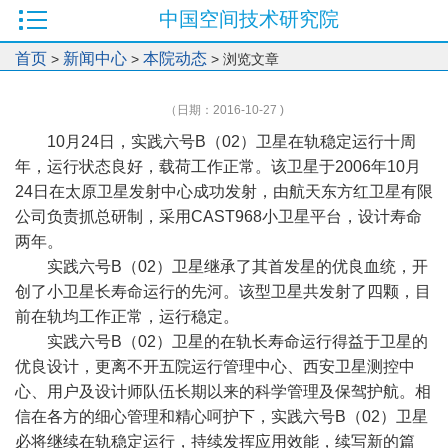
中国空间技术研究院
首页
新闻中心
本院动态
>
>
> 浏览文章
（日期：2016-10-27 )
10月24日，实践六号B（02）卫星在轨稳定运行十周
年，运行状态良好，载荷工作正常。该卫星于2006年10月
24日在太原卫星发射中心成功发射，由航天东方红卫星有限
公司负责抓总研制，采用CAST968小卫星平台，设计寿命
两年。
实践六号B（02）卫星继承了其首发星的优良血统，开
创了小卫星长寿命运行的先河。该型卫星共发射了四颗，目
前在轨均工作正常，运行稳定。
实践六号B（02）卫星的在轨长寿命运行得益于卫星的
优良设计，更离不开五院运行管理中心、西安卫星测控中
心、用户及设计师队伍长期以来的科学管理及保驾护航。相
信在各方的细心管理和精心呵护下，实践六号B（02）卫星
必将继续在轨稳定运行，持续发挥应用效能，续写新的篇