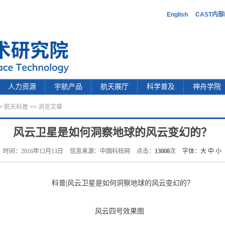
English
CAST内
人力资源
宇航产品
航天展厅
科学普及
神舟学院
>
航天科普
>> 浏览文章
风云卫星是如何洞察地球的风云变幻的？
时间：2016年12月13日
信息来源：中国科技网
点击：
13008
次
字体：
大
中
小
风云四号效果图