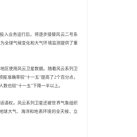
式投入业务运行后，将逐步接替风云二号系
则为全球气候变化和大气环境监测提供了重
和地区使用风云卫星数据。随着风云系列卫
预报准确率较“十一五”提高了2个百分点，
人数也较“十一五”下降一半以上。
的话语权。风云系列卫星还被世界气象组织
地球大气、海洋和地表环境的全天候、立