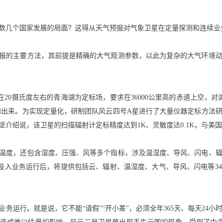
数几个国家发展的局面？这得从天气预报对气象卫星在定量探测和连续业
报的主要方法，其前提是精确的大气观测参数，以此为复杂的大气环境
20摄氏度左右的青海湖为定标场，要求在36000公里高的赤道上空，
感知出来。为实现定量化，研制团队风云四号A星进行了大量仪器定标方法
介绍说，该卫星的扫描辐射计定标精度达到1K、灵敏度达0.1K，与美国刚
温度，还包含湿度、压强、风等多个指标，涉及温湿度、导风、闪电、
投入业务运行后，将提供包括云、辐射、温湿度、大气、导风、闪电等3
务运行。就是说，它不能“请假”“开小差”，必须全年365天、每天24