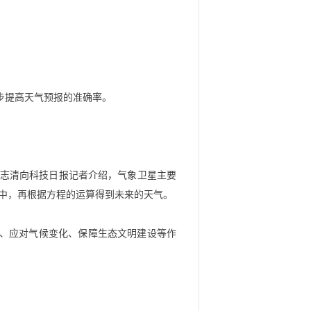
步提高天气预报的准确率。
张志清向科技日报记者介绍，气象卫星主要
中，再根据方程的运算得到未来的天气。
灾、应对气候变化、保障生态文明建设等作