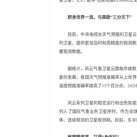
象卫星，它们“悬停”在距地面约3600
跻身世界一流，与美欧“三分天下”
目前，中央电视台天气预报的卫星云
列卫星，提供更加及时和高精度的观测数
要观测数据。
据统计，风云气象卫星云图每年被数
星的发展，我国天气预报准确率从上世界7
温度预报准确率提高了13个百分点，24
风云系列卫星的稳定运行和出色效能
列入了国际气象业务卫星序列，作为全
体、连续观测的卫星观测网。目前，东半