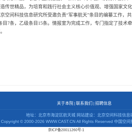
打造传世精品，为培育和践行社会主义核心价值观、增强国家文
京空间科技信息研究所受邀负责“军事航天”条目的编纂工作，共
级条目7条，乙级条目15条。情报室为完成工作，专门指定了技术
作。
关于本院
联系我们
招聘信息
|
|
地址：北京市海淀区航天城 网站建设：北京空间科技信息
Copyright
©
2000-2026 WWW.CAST.CN All Rights Reserved
中国空间
京ICP备20011260号-1