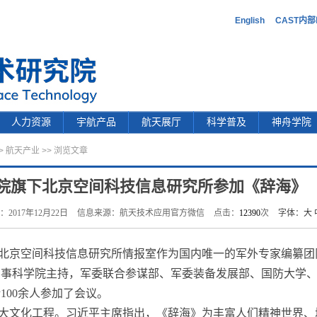
English
CAST内
人力资源
宇航产品
航天展厅
科学普及
神舟学院
>
航天产业
>> 浏览文章
院旗下北京空间科技信息研究所参加《辞海》
：2017年12月22日
信息来源：航天技术应用官方微信
点击：
12390
次
字体：
大
北京空间科技信息研究所情报室作为国内唯一的军外专家编纂团
军事科学院主持，军委联合参谋部、军委装备发展部、国防大学
100余人参加了会议。
大文化工程。习近平主席指出，《辞海》为丰富人们精神世界、