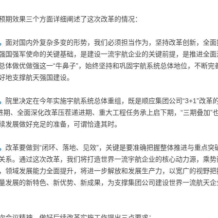
预期效果三个方面详细阐述了这次改革的情况：
。
面对国内外复杂多变的形势，我们必须担当作为，坚持改革创新，全面
强国强军使命的关键基础，是建设一流宇航企业的关键前提，是推进全面
总体做优做强这一“牛鼻子”，始终坚持和巩固宇航系统总体地位，不断完
好地支撑航天强国建设。
。
院里决定在今年实施宇航系统总体重组，既是顺应集团公司“3+1”改革
推进期、全面深化改革压茬递进期、重大工程任务承上启下期，“三期叠加”
续发展做好充足的准备，可谓恰逢其时。
。
改革要做到“闭环、落地、见效”，关键是要准确把握整体推进与重点突
关系。通过这次改革，我们将打造世界一流宇航企业的核心动力源，乘势
，领域发展能力全面提升，将进一步解放和发展生产力，以宽广的视野把
量发展的新特色、新优势、新成果，为支撑集团公司建设世界一流航天企
次会议精神，做好后续改革实施工作提出三点要求：