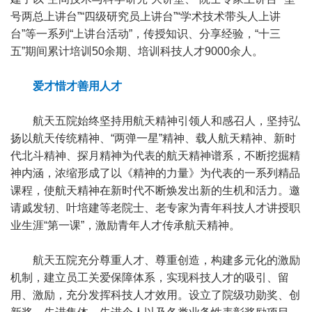
号两总上讲台”“四级研究员上讲台”“学术技术带头人上讲
台”等一系列“上讲台活动”，传授知识、分享经验，“十三
五”期间累计培训50余期、培训科技人才9000余人。
爱才惜才善用人才
航天五院始终坚持用航天精神引领人和感召人，坚持弘
扬以航天传统精神、“两弹一星”精神、载人航天精神、新时
代北斗精神、探月精神为代表的航天精神谱系，不断挖掘精
神内涵，浓缩形成了以《精神的力量》为代表的一系列精品
课程，使航天精神在新时代不断焕发出新的生机和活力。邀
请戚发轫、叶培建等老院士、老专家为青年科技人才讲授职
业生涯“第一课”，激励青年人才传承航天精神。
航天五院充分尊重人才、尊重创造，构建多元化的激励
机制，建立员工关爱保障体系，实现科技人才的吸引、留
用、激励，充分发挥科技人才效用。设立了院级功勋奖、创