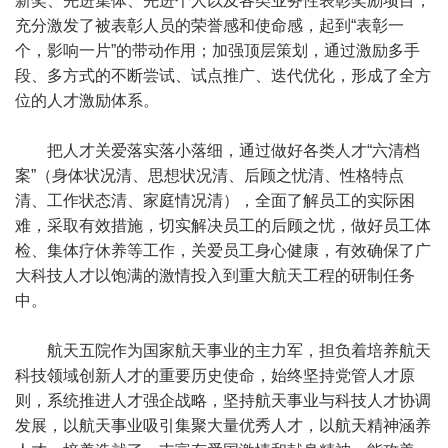
新奖、先进集体、先进个人以及各类业务性表彰奖励项目，
充分激发了被表彰人员的荣誉感和使命感，起到“表彰一
个，影响一片”的带动作用；加强顶层策划，通过激励多手
段、多方式的不断尝试、试点推广、迭代优化，形成了全方
位的人才激励体系。
把人才关爱落实落小落细，通过做好各类人才“六清档
案”（身体状况清、思想状况清、后顾之忧清、性格特点
清、工作状态清、家庭情况清），全面了解员工的实际困
难，采取有效措施，切实解决员工的后顾之忧，做好员工体
检、集体疗休养等工作，关爱员工身心健康，有效确保了广
大科技人才以饱满的激情投入到重大航天工程的研制任务
中。
航天五院作为国家航天事业的主力军，担负着培养航天
科技领域创新人才的重要历史使命，始终坚持党管人才原
则，系统推进人才强企战略，坚持航天事业与科技人才协调
发展，以航天事业吸引集聚大量优秀人才，以航天精神涵养