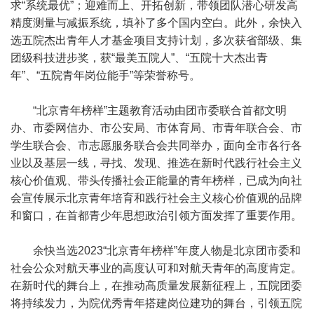
求“系统最优”；迎难而上、开拓创新，带领团队潜心研发高
精度测量与减振系统，填补了多个国内空白。此外，余快入
选五院杰出青年人才基金项目支持计划，多次获省部级、集
团级科技进步奖，获“最美五院人”、“五院十大杰出青
年”、“五院青年岗位能手”等荣誉称号。
“北京青年榜样”主题教育活动由团市委联合首都文明
办、市委网信办、市公安局、市体育局、市青年联合会、市
学生联合会、市志愿服务联合会共同举办，面向全市各行各
业以及基层一线，寻找、发现、推选在新时代践行社会主义
核心价值观、带头传播社会正能量的青年榜样，已成为向社
会宣传展示北京青年培育和践行社会主义核心价值观的品牌
和窗口，在首都青少年思想政治引领方面发挥了重要作用。
余快当选2023“北京青年榜样”年度人物是北京团市委和
社会公众对航天事业的高度认可和对航天青年的高度肯定。
在新时代的舞台上，在推动高质量发展新征程上，五院团委
将持续发力，为院优秀青年搭建岗位建功的舞台，引领五院